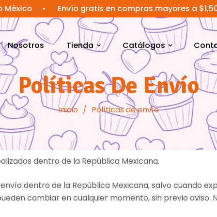
o
•
Envío gratis en compras mayores a $1,500 MXN
Nosotros
Tienda
Catálogos
Cont
Políticas De Envío
Inicio
/
Políticas de envío
ealizados dentro de la República Mexicana.
de envío dentro de la República Mexicana, salvo cuando e
s pueden cambiar en cualquier momento, sin previo aviso