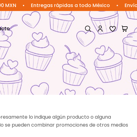
•
Entregas rápidas a todo México
•
Envío gratis
acto
xpresamente lo indique algún producto o alguna
. No se pueden combinar promociones de otros medios