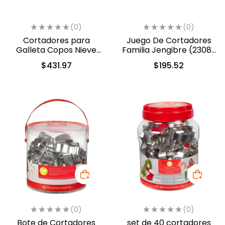
(0)
(0)
Cortadores para
Juego De Cortadores
Galleta Copos Nieve
Familia Jengibre (2308-
Metal 7 tamaños
8932)
$
431.97
$
195.52
Navidad (2308-0577)
(0)
(0)
Bote de Cortadores
set de 40 cortadores