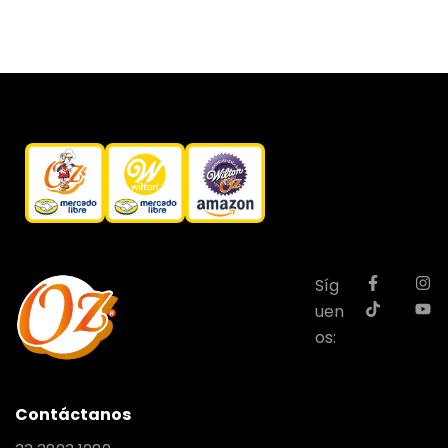
Síg
uen
os:
Contáctanos