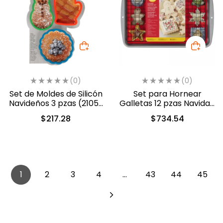
(0)
(0)
Set de Moldes de Silicón
Set para Hornear
Navideños 3 pzas (2105-
Galletas 12 pzas Navidad
0-0165)
(2105-0-0141)
$
217.28
$
734.54
1
2
3
4
…
43
44
45