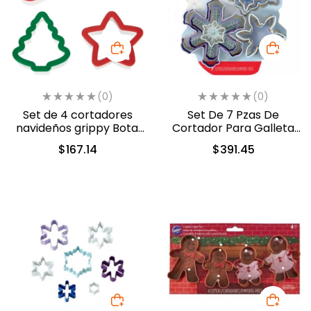
(0)
(0)
Set de 4 cortadores
Set De 7 Pzas De
navideños grippy Bota,
Cortador Para Galleta
Estrella, Muñeco de
Copos Nieve Navidad
$
167.14
$
391.45
Jengibre y Pino
(2308-3803)
(191005309)