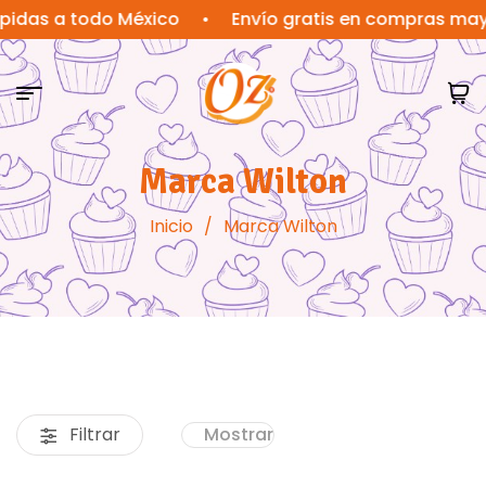
 a todo México
•
Envío gratis en compras mayores 
Marca Wilton
Inicio
/
Marca Wilton
Filtrar
Mostrar