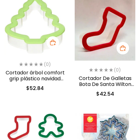
(0)
(0)
Cortador árbol comfort
Cortador De Galletas
grip plástico navidad
Bota De Santa Wilton
(2311-1361)
$
52.84
Con Grip (2311-9238)
$
42.54