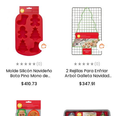
(0)
(0)
Molde Silicón Navideño
2 Rejillas Para Enfriar
Bota Pino Mono de
Arbol Galleta Navidad
jengibre Wilton (2105-0-
(2105-4163X)
$
410.73
$
347.91
0848)