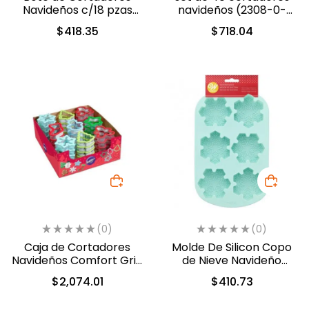
Navideños c/18 pzas
navideños (2308-0-
(2308-5454)
0227)
$
418.35
$
718.04
(0)
(0)
Caja de Cortadores
Molde De Silicon Copo
Navideños Comfort Grip
de Nieve Navideño
48 pzas Navidad (2109-
(2105-0-0849)
$
2,074.01
$
410.73
9837)