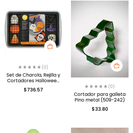
(0)
Set de Charola, Rejilla y
Cortadores Halloween
(2107-0-0320)
(0)
$
736.57
Cortador para galleta
Pino metal (509-242)
$
33.80