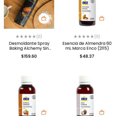
(0)
(0)
Desmoldante Spray
Esencia de Almendra 60
Baking Alchemy Sin
mL Marca Enco (2115)
Gluten Aceite
$
159.60
$
48.37
Antiadherente (120-30)