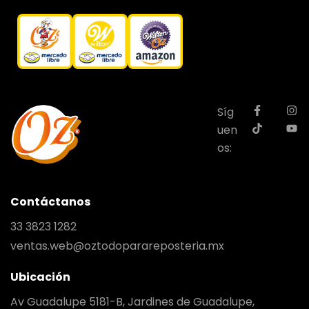
Síg
uen
os:
Contáctanos
33 3823 1282
ventas.web@oztodoparareposteria.mx
Ubicación
Av Guadalupe 5181-B, Jardines de Guadalupe,