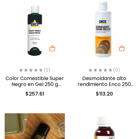
(0)
(0)
Color Comestible Super
Desmoldante alto
Negro en Gel 250 g
rendimiento Enco 250
Marca Enco (2476)
ml (3347)
$
257.61
$
113.20