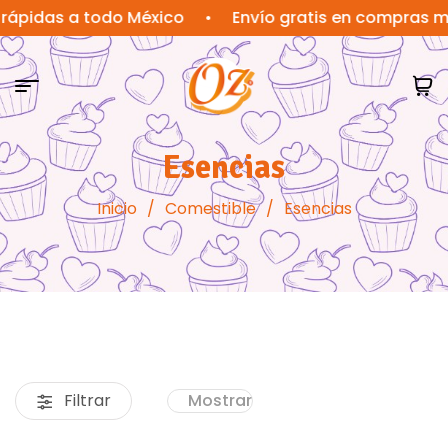
das a todo México
•
Envío gratis en compras mayore
Esencias
Inicio
/
Comestible
/
Esencias
Filtrar
Mostrar