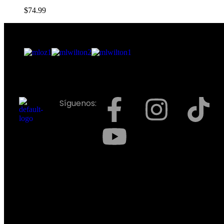
$
74.99
Síguenos: