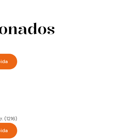
ionados
pida
pida