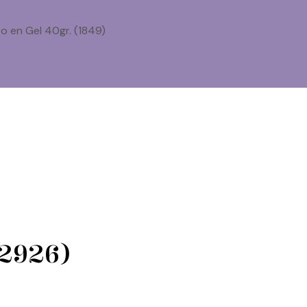
 en Gel 40gr. (1849)
(2926)