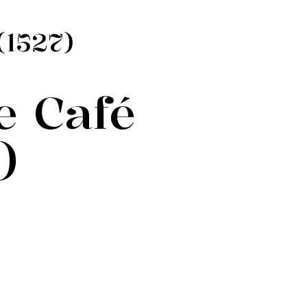
(1527)
e Café
)