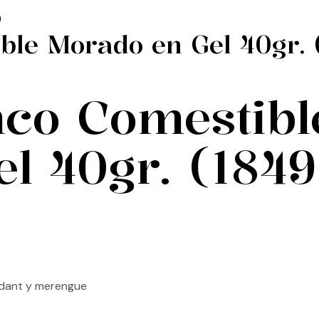
ble Morado en Gel 40gr. 
nco Comestibl
l 40gr. (1849
ndant y merengue