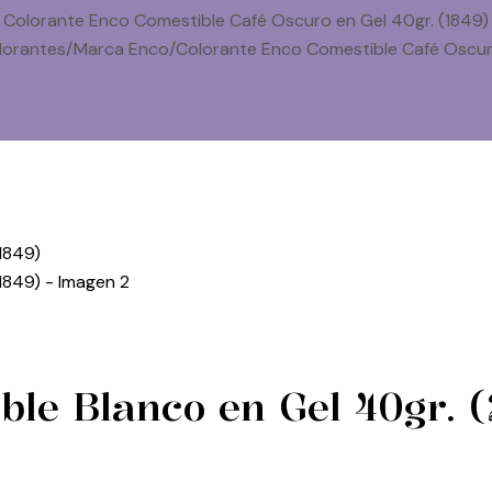
Colorante Enco Comestible Café Oscuro en Gel 40gr. (1849)
lorantes
/
Marca Enco
/
Colorante Enco Comestible Café Oscuro
ble Blanco en Gel 40gr. 