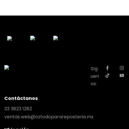
Síg
uen
os:
Contáctanos
33 3823 1282
ventas.web@oztodoparareposteria.mx