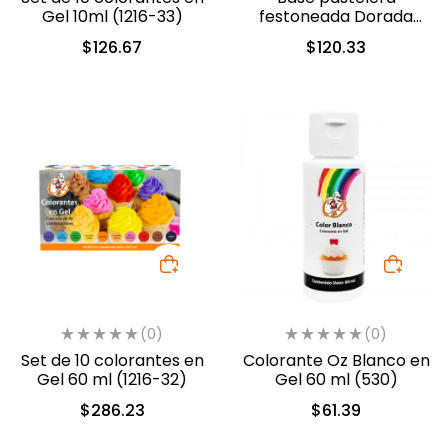
Gel 10ml (1216-33)
festoneada Dorada
Rectangular 36 X 46 cm
$
126.67
$
120.33
Dorado (450-83646)
(0)
(0)
Set de 10 colorantes en
Colorante Oz Blanco en
Gel 60 ml (1216-32)
Gel 60 ml (530)
$
286.23
$
61.39