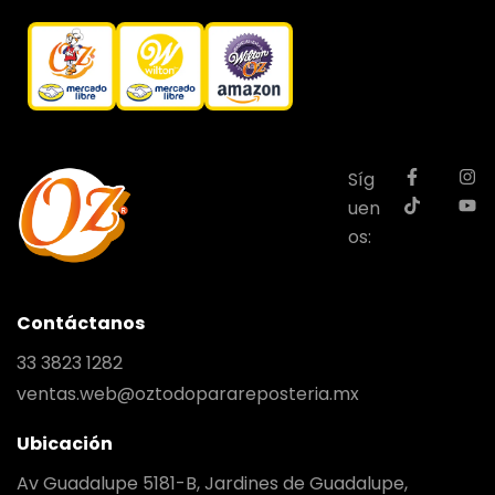
Síg
uen
os:
Contáctanos
33 3823 1282
ventas.web@oztodoparareposteria.mx
Ubicación
Av Guadalupe 5181-B, Jardines de Guadalupe,