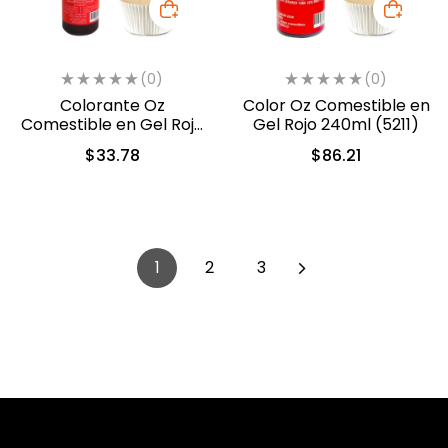
(0)
(0)
Colorante Oz
Color Oz Comestible en
Comestible en Gel Rojo
Gel Rojo 240ml (5211)
60 ml (5311)
$
33.78
$
86.21
1
2
3