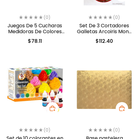
(0)
(0)
Juegos De 5 Cucharas
Set De 3 Cortadores
Medidoras De Colores
Galletas Arcoiris Mono
(1812-3140)
De Nieve Color Plateado
$
78.11
$
112.40
(201831)
(0)
(0)
Set de 10 colorantes en
Base pastelera