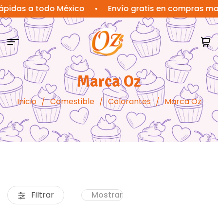
s a todo México
•
Envío gratis en compras mayores
Marca Oz
Inicio
/
Comestible
/
Colorantes
/
Marca Oz
Filtrar
Mostrar