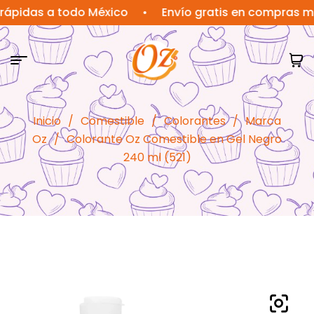
as a todo México
•
Envío gratis en compras mayore
Inicio
/
Comestible
/
Colorantes
/
Marca
Oz
/
Colorante Oz Comestible en Gel Negro
240 ml (521)