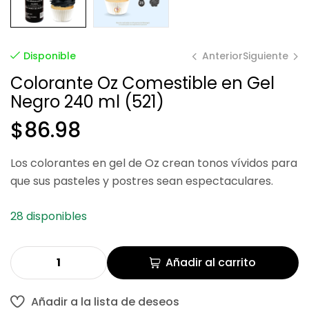
Anterior
Siguiente
Disponible
Colorante Oz Comestible en Gel
Negro 240 ml (521)
$
$
94.86
86.21
$
86.98
Los colorantes en gel de Oz crean tonos vívidos para
que sus pasteles y postres sean espectaculares.
28 disponibles
Añadir al carrito
Añadir a la lista de deseos