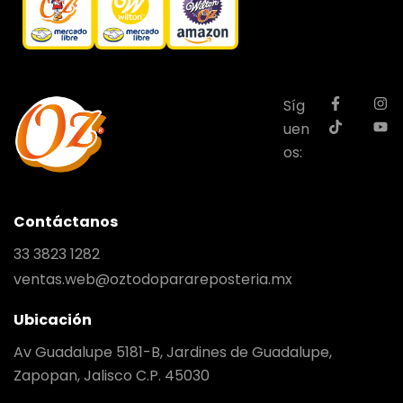
Síg
uen
os:
Contáctanos
33 3823 1282
ventas.web@oztodoparareposteria.mx
Ubicación
Av Guadalupe 5181-B, Jardines de Guadalupe,
Zapopan, Jalisco C.P. 45030