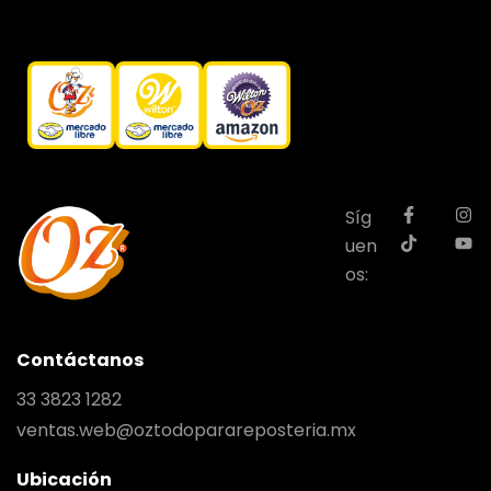
Síg
uen
os:
Contáctanos
33 3823 1282
ventas.web@oztodoparareposteria.mx
Ubicación