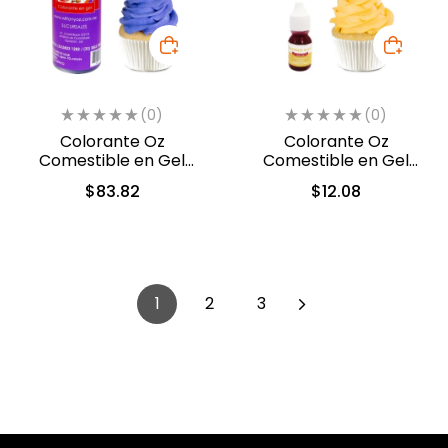
(0)
(0)
Colorante Oz
Colorante Oz
Comestible en Gel
Comestible en Gel
Violeta 240ml (52126)
Amarillo Huevo 10ml
$
83.82
$
12.08
(552)
1
2
3