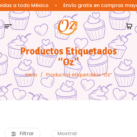
a todo México
•
Envío gratis en compras mayores a
Productos Etiquetados
“Oz”
Inicio
/
Productos etiquetados “Oz”
Filtrar
Mostrar