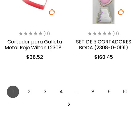
(0)
(0)
Cortador para Galleta
SET DE 3 CORTADORES
Metal Rojo Wilton (2308-
BODA (2308-0-0191)
1301)
$
36.52
$
160.45
1
2
3
4
…
8
9
10