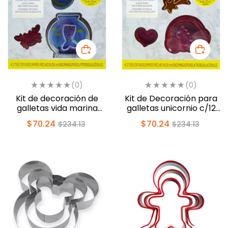
(0)
(0)
Kit de decoración de
Kit de Decoración para
galletas vida marina
galletas unicornio c/12
c/12 pzas (2107-0-0185)
pzas (2107-0-0186)
$
70.24
$
70.24
$
234.13
$
234.13