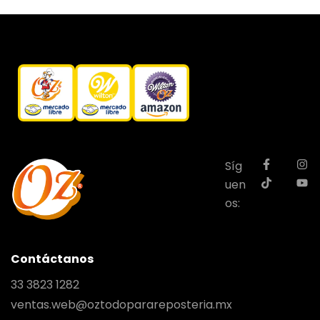
Síg
uen
os:
Contáctanos
33 3823 1282
ventas.web@oztodoparareposteria.mx