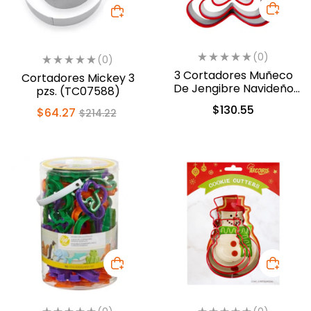
(0)
(0)
3 Cortadores Muñeco
Cortadores Mickey 3
De Jengibre Navideño
pzs. (TC07588)
Acero Inoxidable (180-
$
130.55
$
64.27
$
214.22
3020)