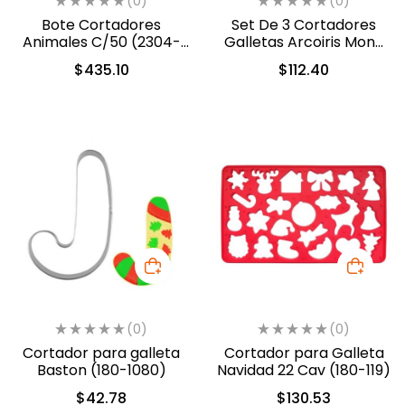
(0)
(0)
Bote Cortadores
Set De 3 Cortadores
Animales C/50 (2304-
Galletas Arcoiris Mono
1055)
De Nieve Color Plateado
$
435.10
$
112.40
(201831)
(0)
(0)
Cortador para galleta
Cortador para Galleta
Baston (180-1080)
Navidad 22 Cav (180-119)
$
42.78
$
130.53