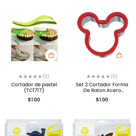
(0)
(0)
Cortador de pastel
Set 2 Cortador Forma
(TC1717)
De Raton Acero
Inoxidable Tc-002
$
1.00
$
1.00