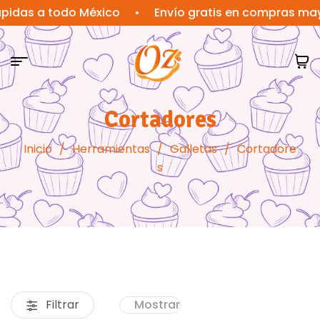
 a todo México
•
Envío gratis en compras mayores 
Cortadores
Inicio
/
Herramientas
/
Galletas
/
Cortadore
s
Filtrar
Mostrar