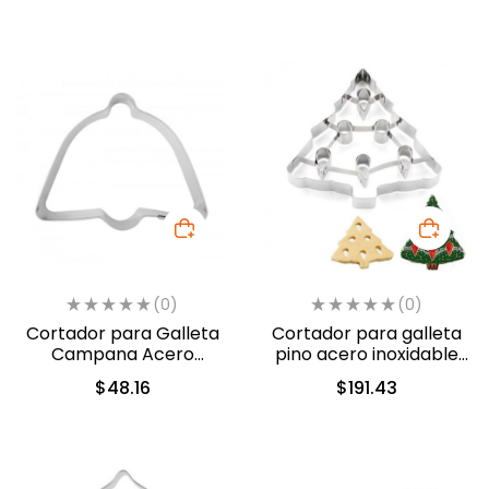
(0)
(0)
Cortador para Galleta
Cortador para galleta
Campana Acero
pino acero inoxidable
Inoxidable Navidad (180-
navidad (180-1242)
$
48.16
$
191.43
1060)