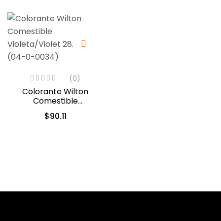
(0)
Colorante Wilton
Comestible
Violeta/Violet 28.3gr.
$
90.11
(04-0-0034)