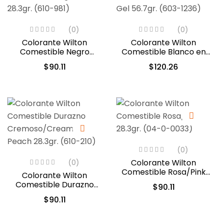
(0)
(0)
Colorante Wilton
Colorante Wilton
Comestible Negro
Comestible Blanco en
28.3gr. (610-981)
Gel 56.7gr. (603-1236)
$
90.11
$
120.26
(0)
Colorante Wilton
(0)
Comestible Rosa/Pink
Colorante Wilton
28.3gr. (04-0-0033)
Comestible Durazno
$
90.11
Cremoso/Creamy
$
90.11
Peach 28.3gr. (610-210)