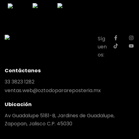
Síg
uen
os:
Contáctanos
33 3823 1282
ventas.web@oztodoparareposteria.mx
Ubicación
Av Guadalupe 5181-B, Jardines de Guadalupe,
Zapopan, Jalisco C.P. 45030