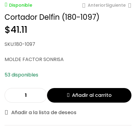
Anterior
Siguiente
Disponible
Cortador Delfin (180-1097)
$
41.11
$
42.78
SKU:180-1097
$
255.25
MOLDE FACTOR SONRISA
53 disponibles
Añadir al carrito
Añadir a la lista de deseos