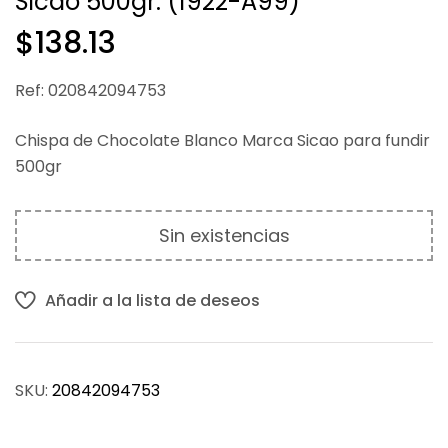
Sicao 500gr. (1922-A99)
$
$
280.44
128.73
$
138.13
Ref: 020842094753
Chispa de Chocolate Blanco Marca Sicao para fundir
500gr
Sin existencias
Añadir a la lista de deseos
SKU:
20842094753