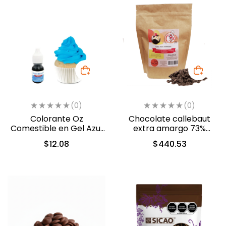
(0)
(0)
Colorante Oz
Chocolate callebaut
Comestible en Gel Azul
extra amargo 73%
10ml (550)
cacao (40-804)
$
12.08
$
440.53