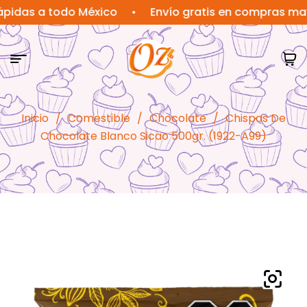
s a todo México
•
Envío gratis en compras mayores
Inicio
/
Comestible
/
Chocolate
/
Chispas De
Chocolate Blanco Sicao 500gr. (1922-A99)