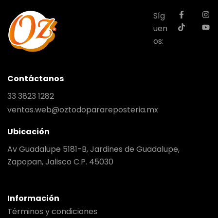
Síg
uen
os:
Contáctanos
33 3823 1282
ventas.web@oztodoparareposteria.mx
Ubicación
Av Guadalupe 5181-B, Jardines de Guadalupe,
Zapopan, Jalisco C.P. 45030
Información
Términos y condiciones