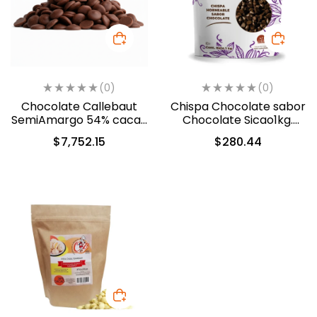
(0)
(0)
Chocolate Callebaut
Chispa Chocolate sabor
SemiAmargo 54% cacao
Chocolate Sicao1kg.
13.6kg. (40-8410)
(0312-A99)
$
7,752.15
$
280.44