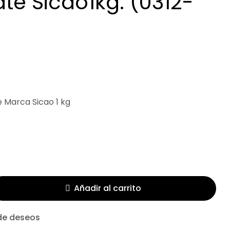
te Sicao1kg. (0312-
$
138.13
$
126.34
 Marca Sicao 1 kg
Añadir al carrito
 de deseos