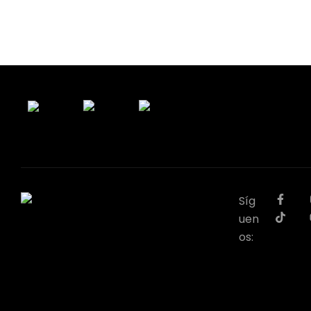
Síg
uen
os: