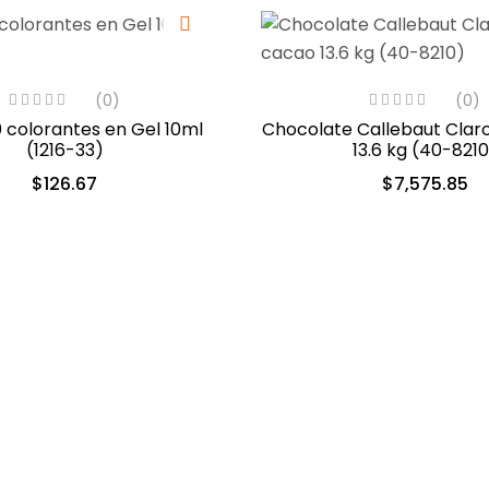
(0)
(0)
0 colorantes en Gel 10ml
Chocolate Callebaut Clar
(1216-33)
13.6 kg (40-8210
$
126.67
$
7,575.85