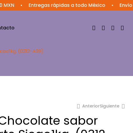
MXN
•
Entregas rápidas a todo México
•
Envío g
tacto
cao1kg. (0312-A99)
Anterior
Siguiente
Chocolate sabor