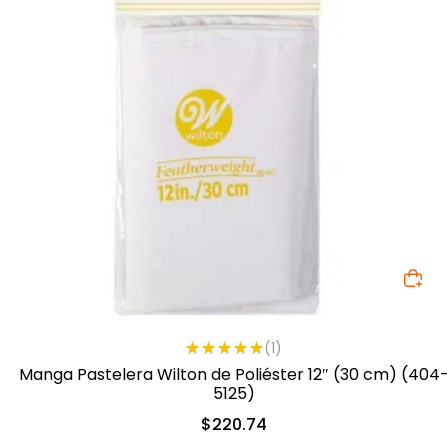
(1)
Valorad
Manga Pastelera Wilton de Poliéster 12″ (30 cm) (404
o con
5125)
5.00
de
5
$
220.74