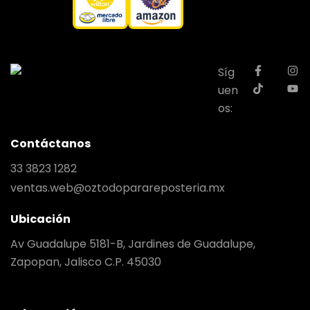
Síg
uen
os:
Contáctanos
33 3823 1282
ventas.web@oztodoparareposteria.mx
Ubicación
Av Guadalupe 5181-B, Jardines de Guadalupe,
Zapopan, Jalisco C.P. 45030