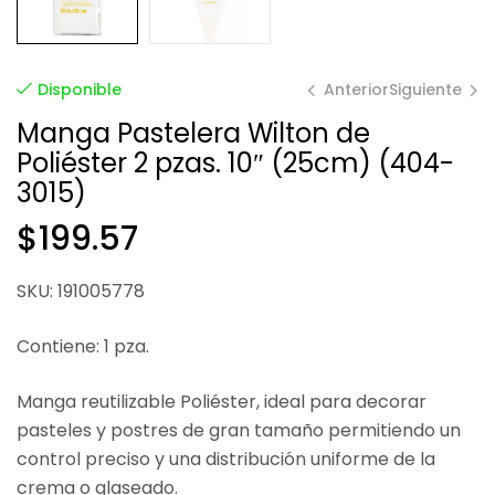
Anterior
Siguiente
Disponible
Manga Pastelera Wilton de
Poliéster 2 pzas. 10″ (25cm) (404-
$
$
260.16
91.77
3015)
$
199.57
SKU: 191005778
Contiene: 1 pza.
Manga reutilizable Poliéster, ideal para decorar
pasteles y postres de gran tamaño permitiendo un
control preciso y una distribución uniforme de la
crema o glaseado.