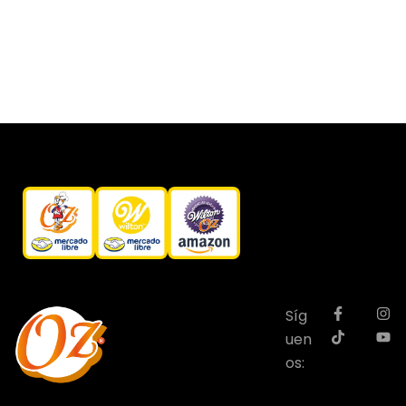
Síg
uen
os: