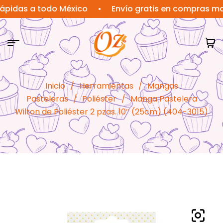
s a todo México
•
Envío gratis en compras mayores
Inicio
/
Herramientas
/
Mangas
Pasteleras
/
Poliéster
/
Manga Pastelera
Wilton de Poliéster 2 pzas. 10″ (25cm) (404-3015)