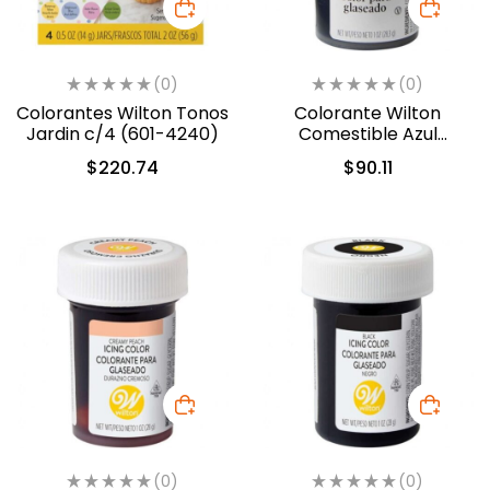
(0)
(0)
Colorantes Wilton Tonos
Colorante Wilton
Jardin c/4 (601-4240)
Comestible Azul
Delfin/Delphinium Blue
$
220.74
$
90.11
28.3gr. (610-228)
(0)
(0)