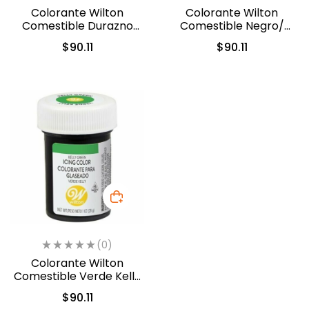
Colorante Wilton
Colorante Wilton
Comestible Durazno
Comestible Negro/
Cremoso/Creamy
Black 28.3gr. (04-0-
$
90.11
$
90.11
Peach 28.3gr. (610-210)
0037)
(0)
Colorante Wilton
Comestible Verde Kelly
28.3gr. (04-0-0046)
$
90.11