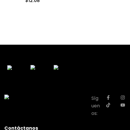
$
12.08
Síg
uen
os:
Contáctanos