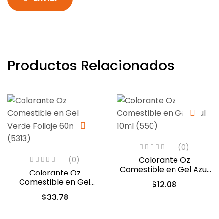
Productos Relacionados
(0)
Colorante Oz
(0)
Comestible en Gel Azul
Colorante Oz
10ml (550)
Comestible en Gel
$
12.08
Verde Follaje 60ml
$
33.78
(5313)