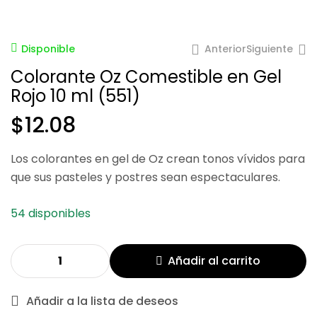
Anterior
Siguiente
Disponible
Colorante Oz Comestible en Gel
Rojo 10 ml (551)
$
12.08
$
12.08
$
12.08
Los colorantes en gel de Oz crean tonos vívidos para
que sus pasteles y postres sean espectaculares.
54 disponibles
Añadir al carrito
Añadir a la lista de deseos