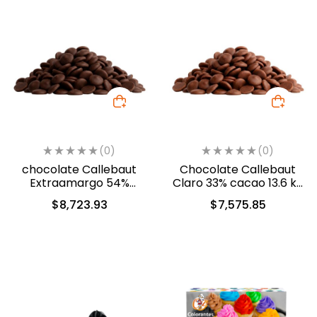
(0)
(0)
chocolate Callebaut
Chocolate Callebaut
Extraamargo 54%
Claro 33% cacao 13.6 kg
cacao 13.6 kg (40-8310)
(40-8210)
$
8,723.93
$
7,575.85