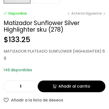
Anterior
Siguiente
Disponible
Matizador Sunflower Silver
Highlighter sku (278)
$
$
133.25
133.25
$
133.25
MATIZADOR PLATEADO SUNFLOWER (HIGHLIGHTER) 6
g
149 disponibles
Añadir al carrito
Añadir a la lista de deseos