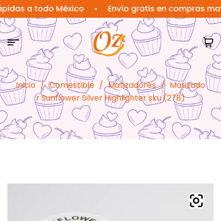
s a todo México
•
Envío gratis en compras mayores
Inicio
/
Comestible
/
Matizadores
/
Matizado
r Sunflower Silver Highlighter sku (278)