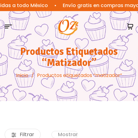
a todo México
•
Envío gratis en compras mayores a
Productos Etiquetados
“matizador”
Inicio
/
Productos etiquetados “matizador”
Filtrar
Mostrar