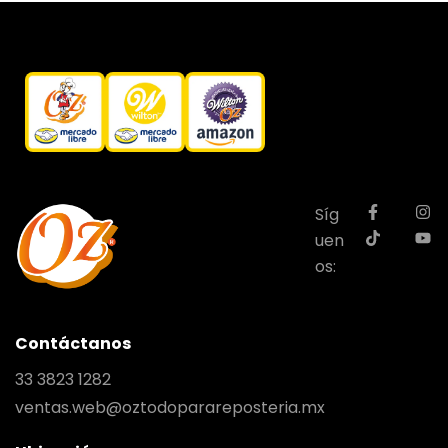
Síg
uen
os:
Contáctanos
33 3823 1282
ventas.web@oztodoparareposteria.mx