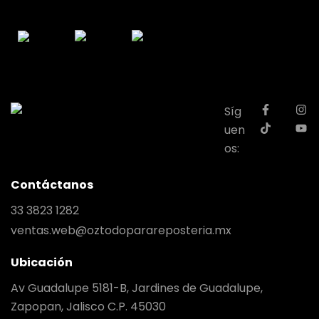
Síg
uen
os:
Contáctanos
33 3823 1282
ventas.web@oztodoparareposteria.mx
Ubicación
Av Guadalupe 5181-B, Jardines de Guadalupe,
Zapopan, Jalisco C.P. 45030