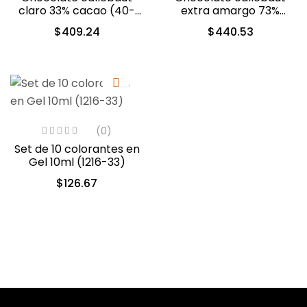
claro 33% cacao (40-
extra amargo 73%
802)
cacao (40-804)
$
409.24
$
440.53
(0)
Set de 10 colorantes en
Gel 10ml (1216-33)
$
126.67