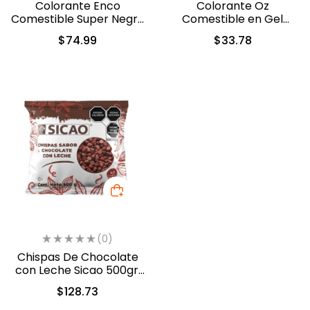
Colorante Enco
Colorante Oz
Comestible Super Negro
Comestible en Gel
en Gel 40gr. (2476)
Violeta 60ml (5312)
$
74.99
$
33.78
(0)
Chispas De Chocolate
con Leche Sicao 500gr.
(2022-A99)
$
128.73