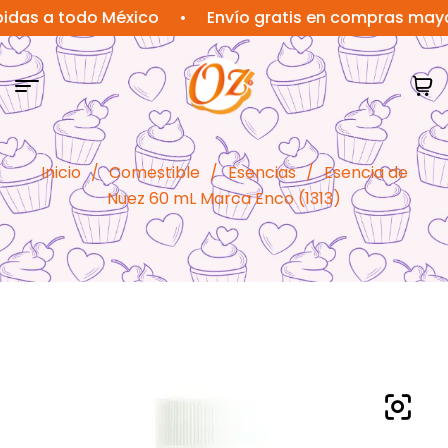
a todo México
•
Envío gratis en compras mayores a
Inicio
/
Comestible
/
Esencias
/
Esencia de
Nuez 60 mL Marca Enco (1313)