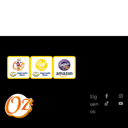
Síg
uen
os: