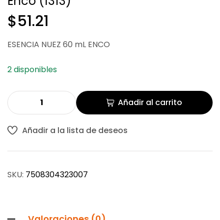
Enco (1313)
$
$
47.10
44.60
$
51.21
ESENCIA NUEZ 60 mL ENCO
2 disponibles
Añadir al carrito
Añadir a la lista de deseos
SKU:
7508304323007
Valoraciones (0)