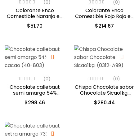
(0)
(0)
Colorante Enco
Colorante Enco
Comestible Naranja en
Comestible Rojo Rojo en
Gel 40gr. (2392)
Gel 250gr. (1216)
$
51.70
$
214.67
(0)
(0)
Chocolate callebaut
Chispa Chocolate sabor
semi amargo 54%
Chocolate Sicao1kg.
cacao (40-803)
(0312-A99)
$
298.46
$
280.44