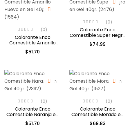
(0)
Colorante Enco
(0)
Comestible Super Negro
Colorante Enco
en Gel 40gr. (2476)
Comestible Amarillo
$
74.99
Huevo en Gel 40gr.
$
51.70
(1564)
(0)
(0)
Colorante Enco
Colorante Enco
Comestible Naranja en
Comestible Morado en
Gel 40gr. (2392)
Gel 40gr. (1527)
$
51.70
$
69.83