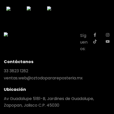
Síg
uen
os:
Contáctanos
33 3823 1282
ventas.web@oztodoparareposteria.mx
Ubicación
Av Guadalupe 5181-B, Jardines de Guadalupe,
Zapopan, Jalisco C.P. 45030