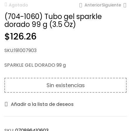
Anterior
Siguiente
Agotado
(704-1060) Tubo gel sparkle
dorado 99 g (3.5 Oz)
$
126.26
$
$
126.26
126.26
SKU:191007903
SPARKLE GEL DORADO 99 g
Sin existencias
Añadir a la lista de deseos
SKU:
070896410603