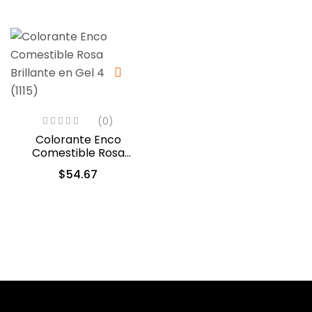
(0)
Colorante Enco
Comestible Rosa
Brillante en Gel 40gr.
$
54.67
(1115)