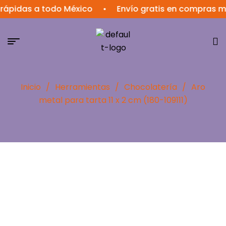
as a todo México
•
Envío gratis en compras mayore
Inicio
/
Herramientas
/
Chocolatería
/
Aro
metal para tarta 11 x 2 cm (180-109111)