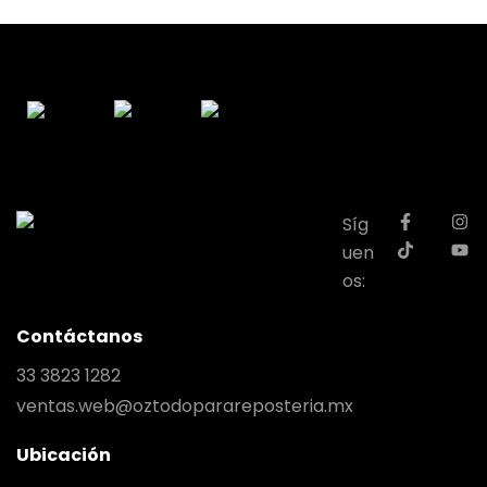
Síg
uen
os:
Contáctanos
33 3823 1282
ventas.web@oztodoparareposteria.mx
Ubicación