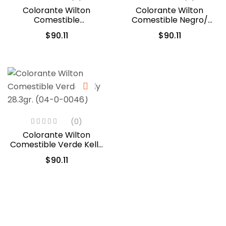
Colorante Wilton
Colorante Wilton
Comestible
Comestible Negro/
Violeta/Violet 28.3gr.
Black 28.3gr. (04-0-
$
90.11
$
90.11
(04-0-0034)
0037)
(0)
Colorante Wilton
Comestible Verde Kelly
28.3gr. (04-0-0046)
$
90.11