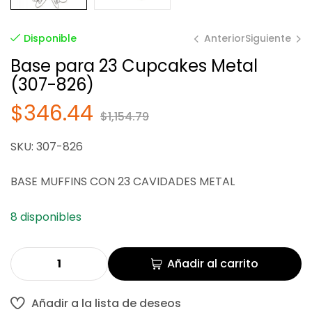
Anterior
Siguiente
Disponible
Base para 23 Cupcakes Metal
(307-826)
$
$
304.36
1,084.91
$
346.44
$
1,154.79
SKU: 307-826
BASE MUFFINS CON 23 CAVIDADES METAL
8 disponibles
Añadir al carrito
Añadir a la lista de deseos