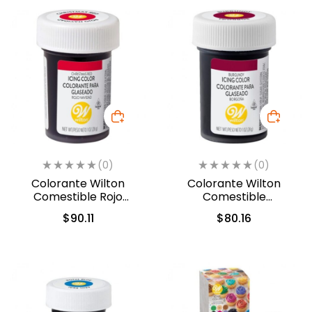
(0)
(0)
Colorante Wilton
Colorante Wilton
Comestible Rojo
Comestible
Navidad/Christmas Red
Borgoña/Burgundy
$
90.11
$
80.16
28.3gr. (04-0-0042)
28.3gr. (04-0-0050)