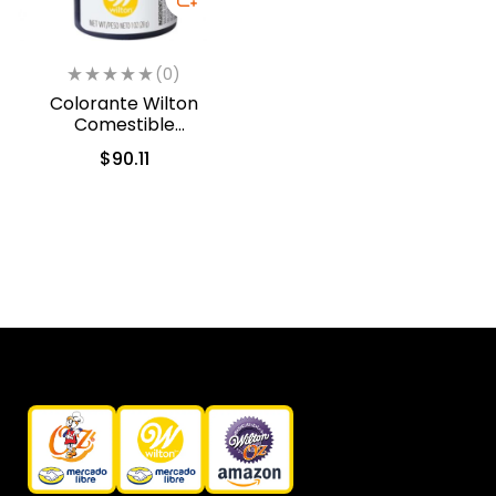
(0)
Colorante Wilton
Comestible
Cobre/Copper 28.3gr.
$
90.11
(610-450)