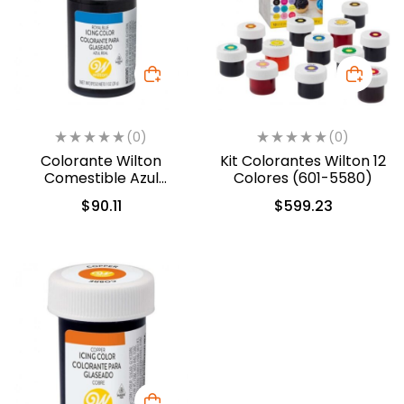
(0)
(0)
Colorante Wilton
Kit Colorantes Wilton 12
Comestible Azul
Colores (601-5580)
Real/Royal Blue 28.3gr.
$
90.11
$
599.23
(04-0-0035)