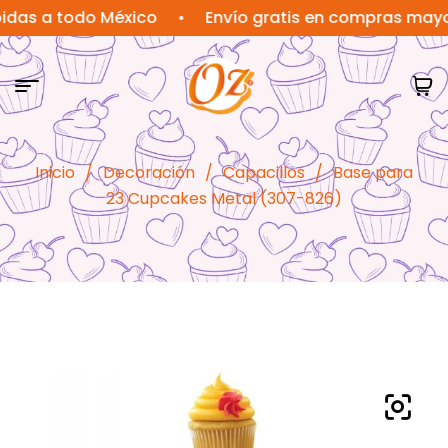
a todo México
•
Envío gratis en compras mayores a
Inicio
/
Decoración
/
Capacillos
/
Base para
23 Cupcakes Metal (307-826)