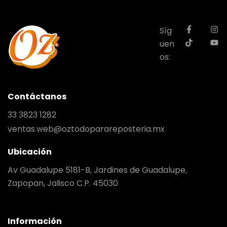
Síg
uen
os:
Contáctanos
33 3823 1282
ventas.web@oztodoparareposteria.mx
Ubicación
Av Guadalupe 5181-B, Jardines de Guadalupe,
Zapopan, Jalisco C.P. 45030
Información