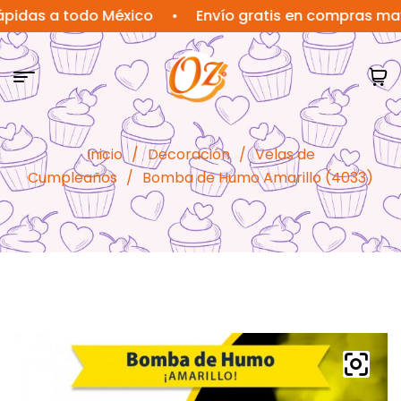
s a todo México
•
Envío gratis en compras mayores
Inicio
/
Decoración
/
Velas de
Cumpleaños
/
Bomba de Humo Amarillo (4033)