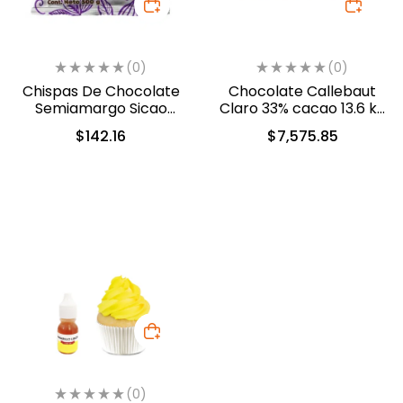
(0)
(0)
Chispas De Chocolate
Chocolate Callebaut
Semiamargo Sicao
Claro 33% cacao 13.6 kg
500gr. (2422-A99)
(40-8210)
$
142.16
$
7,575.85
(0)