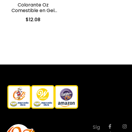
Colorante Oz
Comestible en Gel
Amarillo Limon 10ml
$
12.08
(553)
Síg