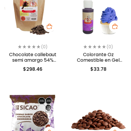
(0)
(0)
Chocolate callebaut
Colorante Oz
semi amargo 54%
Comestible en Gel
cacao (40-803)
Violeta 60ml (5312)
$
298.46
$
33.78