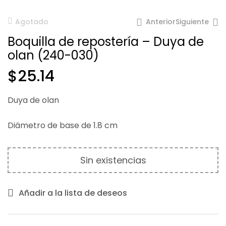
Anterior
Siguiente
Agotado
Boquilla de repostería – Duya de
olan (240-030)
$
25.14
$
30.61
$
85.81
Duya de olan
Diámetro de base de 1.8 cm
Sin existencias
Añadir a la lista de deseos