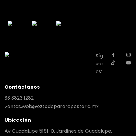
Síg
uen
os:
Contáctanos
33 3823 1282
ventas.web@oztodoparareposteria.mx
Ubicación
Av Guadalupe 5181-B, Jardines de Guadalupe,