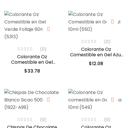
(0)
Colorante Oz
(0)
Comestible en Gel Azul
Colorante Oz
10ml (550)
Comestible en Gel
$
12.08
Verde Follaje 60ml
$
33.78
(5313)
(0)
(0)
Chispas De Chocolate
Colorante Oz