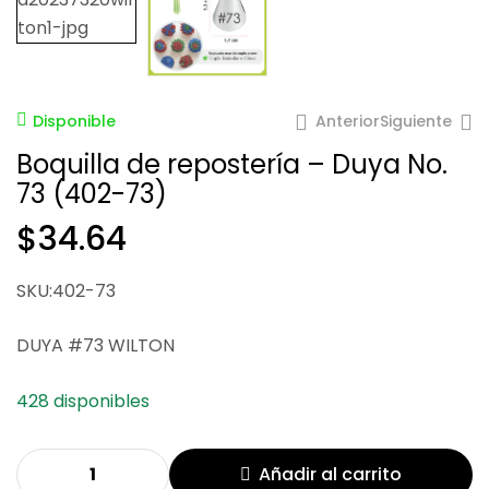
Anterior
Siguiente
Disponible
Boquilla de repostería – Duya No.
73 (402-73)
$
34.64
$
80.06
$
73.36
SKU:402-73
DUYA #73 WILTON
428 disponibles
Añadir al carrito