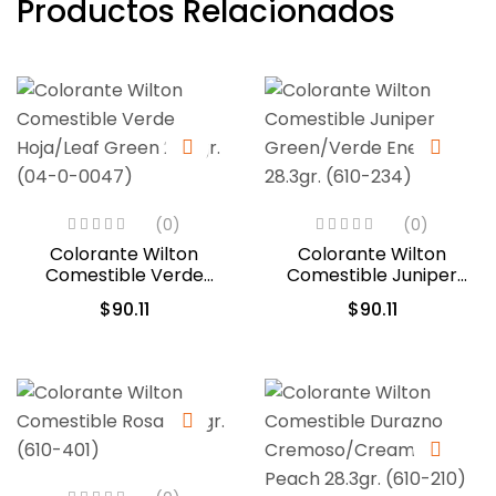
Productos Relacionados
(0)
(0)
Colorante Wilton
Colorante Wilton
Comestible Verde
Comestible Juniper
Hoja/Leaf Green 28.3gr.
Green/Verde Enebro
$
90.11
$
90.11
(04-0-0047)
28.3gr. (610-234)