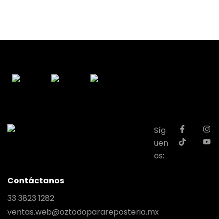
Síg
uen
os:
Contáctanos
33 3823 1282
ventas.web@oztodoparareposteria.mx