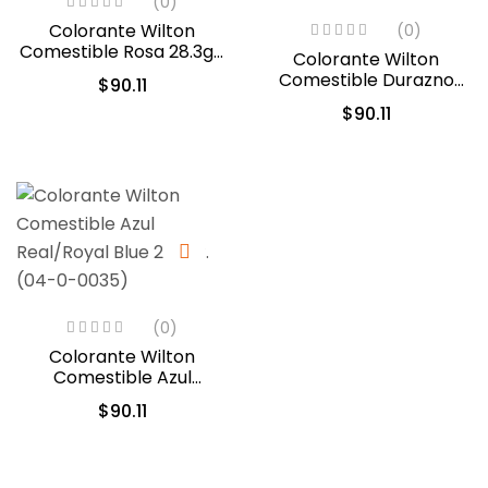
(0)
Colorante Wilton
(0)
Comestible Rosa 28.3gr.
Colorante Wilton
(610-401)
Comestible Durazno
$
90.11
Cremoso/Creamy
$
90.11
Peach 28.3gr. (610-210)
(0)
Colorante Wilton
Comestible Azul
Real/Royal Blue 28.3gr.
$
90.11
(04-0-0035)