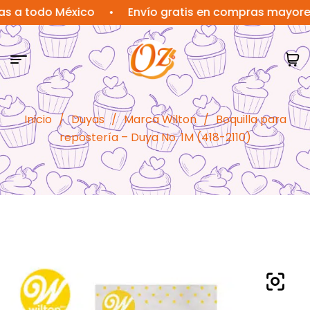
todo México
•
Envío gratis en compras mayores a $
Inicio
/
Duyas
/
Marca Wilton
/
Boquilla para
repostería – Duya No. 1M (418-2110)