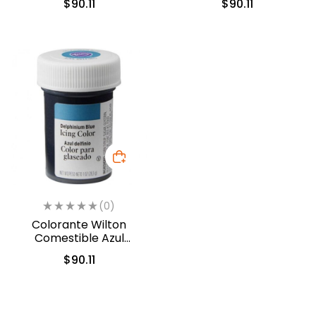
$
90.11
$
90.11
0037)
(0)
Colorante Wilton
Comestible Azul
Delfin/Delphinium Blue
$
90.11
28.3gr. (610-228)