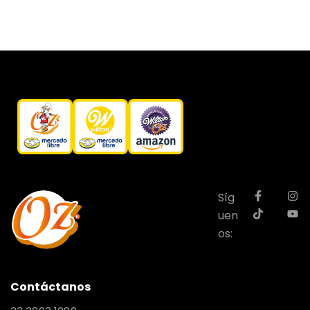
Síg
uen
os:
Contáctanos