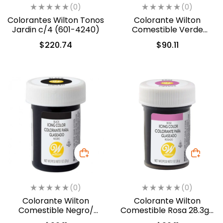
(0)
(0)
Colorantes Wilton Tonos
Colorante Wilton
Jardin c/4 (601-4240)
Comestible Verde
Hoja/Leaf Green 28.3gr.
$
220.74
$
90.11
(04-0-0047)
(0)
(0)
Colorante Wilton
Colorante Wilton
Comestible Negro/
Comestible Rosa 28.3gr.
Black 28.3gr. (04-0-
(610-401)