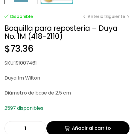
Anterior
Siguiente
Disponible
Boquilla para repostería – Duya
No. 1M (418-2110)
$
$
34.64
85.81
$
73.36
SKU:191007461
Duya 1m Wilton
Diámetro de base de 2.5 cm
2597 disponibles
Añadir al carrito