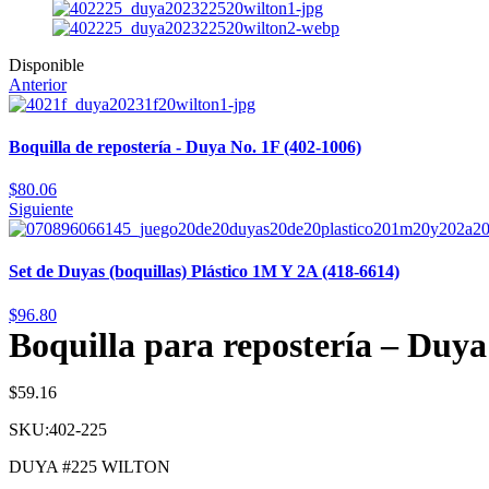
Disponible
Anterior
Boquilla de repostería - Duya No. 1F (402-1006)
$
80.06
Siguiente
Set de Duyas (boquillas) Plástico 1M Y 2A (418-6614)
$
96.80
Boquilla para repostería – Duya
$
59.16
SKU:402-225
DUYA #225 WILTON