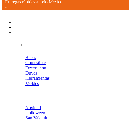
Entregas rápidas a todo México
•
Menu
Bases
Comestible
Decoración
Duyas
Herramientas
Moldes
Navidad
Halloween
San Valentín