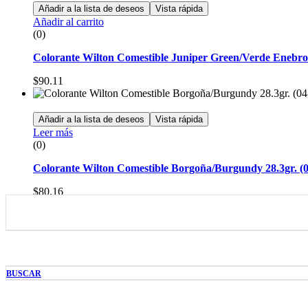
Añadir a la lista de deseos
Vista rápida
Añadir al carrito
(0)
Colorante Wilton Comestible Juniper Green/Verde Enebro 
$
90.11
Añadir a la lista de deseos
Vista rápida
Leer más
(0)
Colorante Wilton Comestible Borgoña/Burgundy 28.3gr. (0
$
80.16
Añadir a la lista de deseos
Vista rápida
Leer más
(0)
Colorantes Wilton 4 Primarios (601-5127)
BUSCAR
$
220.74