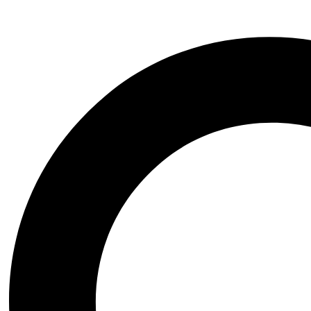
Añadir a la lista de deseos
Vista rápida
Añadir al carrito
(0)
Colorante Wilton Comestible Violeta/Violet 28.3gr. (04-0-0
$
90.11