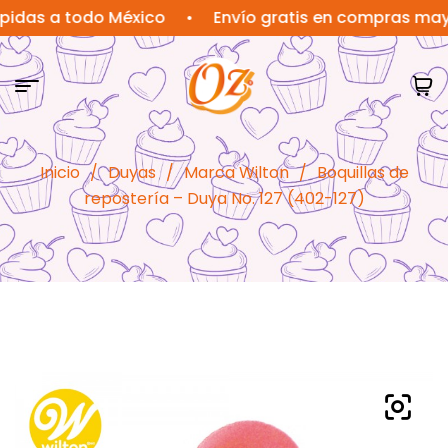
 a todo México
•
Envío gratis en compras mayores 
Inicio
/
Duyas
/
Marca Wilton
/
Boquillas de
repostería – Duya No. 127 (402-127)