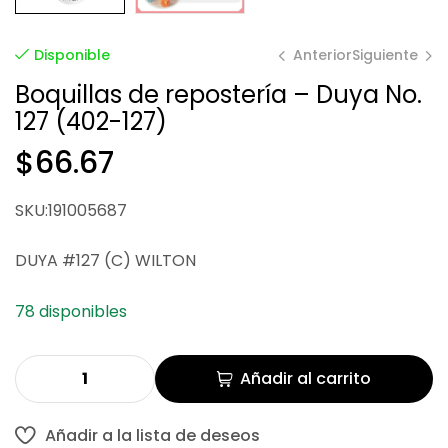
Anterior
Siguiente
Disponible
Boquillas de repostería – Duya No.
127 (402-127)
$
$
66.67
39.87
$
66.67
SKU:191005687
DUYA #127 (C) WILTON
78 disponibles
Añadir al carrito
Añadir a la lista de deseos