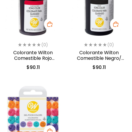
(0)
(0)
Colorante Wilton
Colorante Wilton
Comestible Rojo
Comestible Negro/
Navidad/Christmas Red
Black 28.3gr. (04-0-
$
90.11
$
90.11
28.3gr. (04-0-0042)
0037)