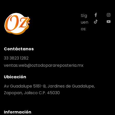
Síg
uen
os:
Contáctanos
33 3823 1282
ventas.web@oztodoparareposteria.mx
Ubicación
Av Guadalupe 5181-B, Jardines de Guadalupe,
Zapopan, Jalisco C.P. 45030
Información