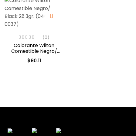
(0)
Colorante Wilton
Comestible Negro/
Black 28.3gr. (04-0-
$
90.11
0037)