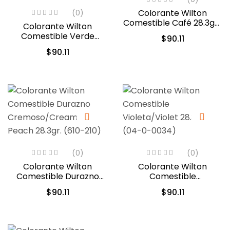
Colorante Wilton
(0)
Comestible Café 28.3gr .
Colorante Wilton
(04-0-0044)
Comestible Verde
$
90.11
Musgo 28.3gr (04-0-
$
90.11
0049)
(0)
(0)
Colorante Wilton
Colorante Wilton
Comestible Durazno
Comestible
Cremoso/Creamy
Violeta/Violet 28.3gr.
$
90.11
$
90.11
Peach 28.3gr. (610-210)
(04-0-0034)