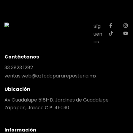
Síg
uen
os:
Contáctanos
33 3823 1282
ventas.web@oztodoparareposteria.mx
Ubicación
Av Guadalupe 5181-B, Jardines de Guadalupe,
Zapopan, Jalisco C.P. 45030
Información