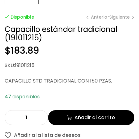
Anterior
Siguiente
Disponible
Capacillo estándar tradicional
(191011215)
$
$
391.45
200.65
$
183.89
SKU:191011215
CAPACILLO STD TRADICIONAL CON 150 PZAS.
47 disponibles
Añadir al carrito
Añadir a la lista de deseos