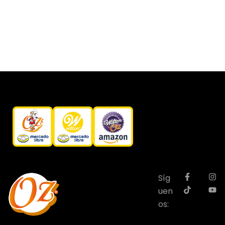
0038)
Síg
uen
os: