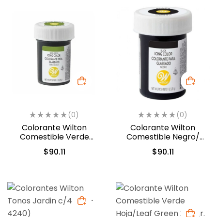
(0)
(0)
Colorante Wilton
Colorante Wilton
Comestible Verde
Comestible Negro/
Musgo 28.3gr (04-0-
Black 28.3gr. (04-0-
$
90.11
$
90.11
0049)
0037)