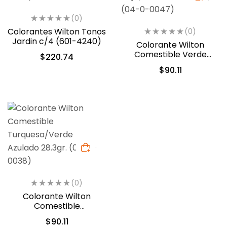
(0)
Colorantes Wilton Tonos
(0)
Jardin c/4 (601-4240)
Colorante Wilton
Comestible Verde
$
220.74
Hoja/Leaf Green 28.3gr.
$
90.11
(04-0-0047)
(0)
Colorante Wilton
Comestible
Turquesa/Verde
$
90.11
Azulado 28.3gr. (04-0-