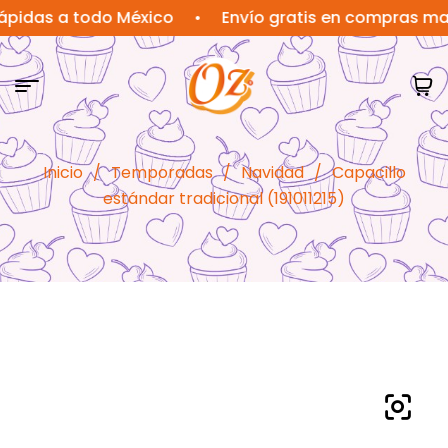
s a todo México
•
Envío gratis en compras mayores
Inicio
/
Temporadas
/
Navidad
/
Capacillo
estándar tradicional (191011215)