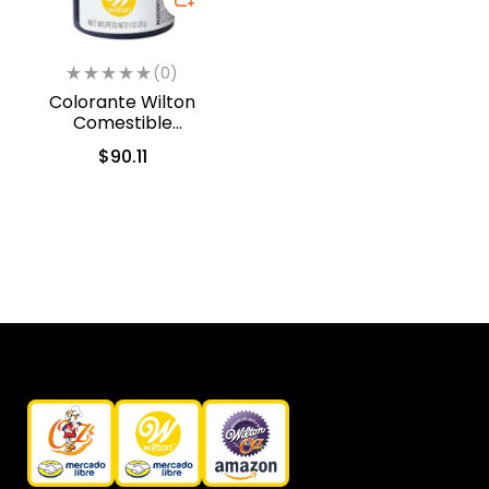
(0)
Colorante Wilton
Comestible
Cobre/Copper 28.3gr.
$
90.11
(610-450)