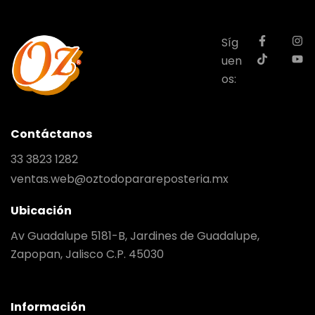
Síg
uen
os:
Contáctanos
33 3823 1282
ventas.web@oztodoparareposteria.mx
Ubicación
Av Guadalupe 5181-B, Jardines de Guadalupe,
Zapopan, Jalisco C.P. 45030
Información