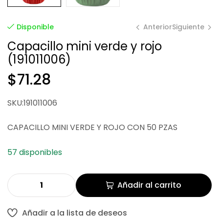
Anterior
Siguiente
Disponible
Capacillo mini verde y rojo
(191011006)
$
$
200.65
377.77
$
71.28
SKU:191011006
CAPACILLO MINI VERDE Y ROJO CON 50 PZAS
57 disponibles
Añadir al carrito
Añadir a la lista de deseos