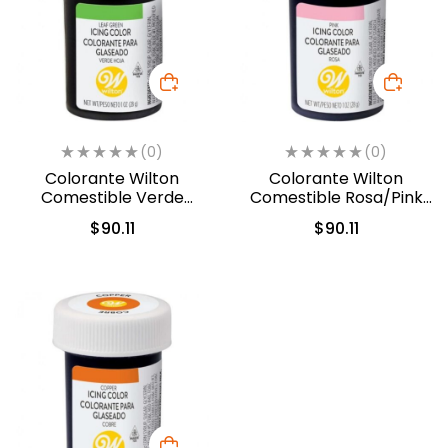
(0)
(0)
Colorante Wilton
Colorante Wilton
Comestible Verde
Comestible Rosa/Pink
Hoja/Leaf Green 28.3gr.
28.3gr. (04-0-0033)
$
90.11
$
90.11
(04-0-0047)