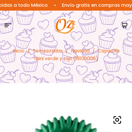
 a todo México
•
Envío gratis en compras mayores a
Inicio
/
Temporadas
/
Navidad
/
Capacillo
mini verde y rojo (191011006)