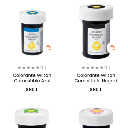
(0)
(0)
Colorante Wilton
Colorante Wilton
Comestible Azul
Comestible Negro/
Real/Royal Blue 28.3gr.
Black 28.3gr. (04-0-
$
90.11
$
90.11
(04-0-0035)
0037)