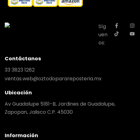
Síg
uen
os:
Contáctanos
33 3823 1282
ventas.web@oztodoparareposteria.mx
Ubicación
Av Guadalupe 5181-B, Jardines de Guadalupe,
Zapopan, Jalisco C.P. 45030
Información