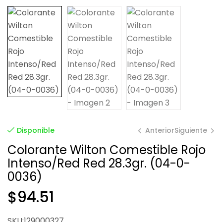
Anterior
Siguiente
Disponible
Colorante Wilton Comestible Rojo
Intenso/Red Red 28.3gr. (04-0-
$
90.11
0036)
$
94.51
$
186.50
SKU:129000327