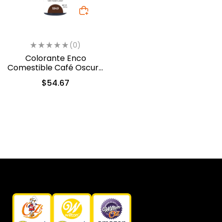
(0)
Colorante Enco
Comestible Café Oscuro
en Gel 40gr. (1849)
$
54.67