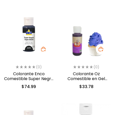
(0)
(0)
Colorante Enco
Colorante Oz
Comestible Super Negro
Comestible en Gel
en Gel 40gr. (2476)
Violeta 60ml (5312)
$
74.99
$
33.78