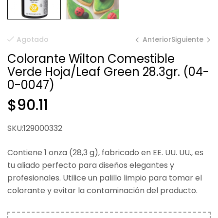
Anterior
Siguiente
Agotado
Colorante Wilton Comestible
Verde Hoja/Leaf Green 28.3gr. (04-
$
$
599.23
90.11
0-0047)
$
90.11
SKU:129000332
Contiene 1 onza (28,3 g), fabricado en EE. UU. UU., es
tu aliado perfecto para diseños elegantes y
profesionales. Utilice un palillo limpio para tomar el
colorante y evitar la contaminación del producto.