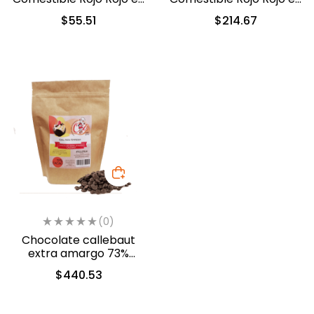
Gel 40gr. (1216)
Gel 250gr. (1216)
$
55.51
$
214.67
(0)
Chocolate callebaut
extra amargo 73%
cacao (40-804)
$
440.53