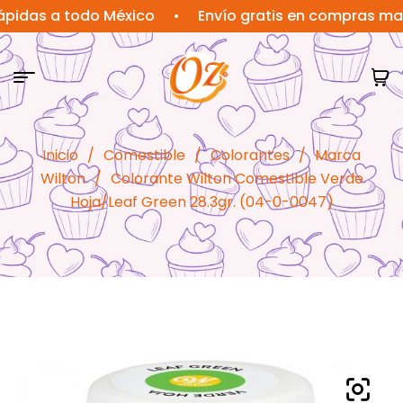
s a todo México
•
Envío gratis en compras mayores
Inicio
/
Comestible
/
Colorantes
/
Marca
Wilton
/
Colorante Wilton Comestible Verde
Hoja/Leaf Green 28.3gr. (04-0-0047)