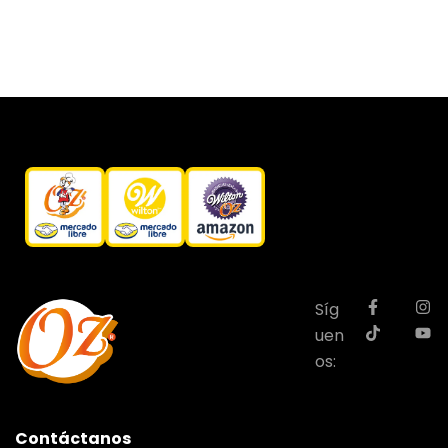
Síg
uen
os:
Contáctanos