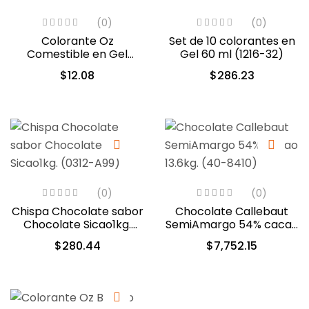
(0)
(0)
Colorante Oz
Set de 10 colorantes en
Comestible en Gel
Gel 60 ml (1216-32)
Violeta 10ml (556)
$
12.08
$
286.23
(0)
(0)
Chispa Chocolate sabor
Chocolate Callebaut
Chocolate Sicao1kg.
SemiAmargo 54% cacao
(0312-A99)
13.6kg. (40-8410)
$
280.44
$
7,752.15