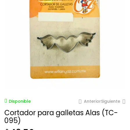
Anterior
Siguiente
Disponible
Cortador para galletas Alas (TC-
095)
$
$
187.99
49.50