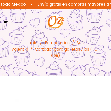
o México
•
Envío gratis en compras mayores a $1,5
Inicio
/
Temporadas
/
San
Valentín
/
Cortador para galletas Alas (TC-
095)