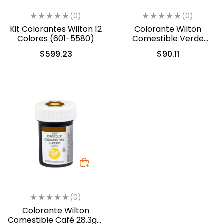
(0)
(0)
Kit Colorantes Wilton 12
Colorante Wilton
Colores (601-5580)
Comestible Verde
Musgo 28.3gr (04-0-
$
599.23
$
90.11
0049)
(0)
Colorante Wilton
Comestible Café 28.3gr .