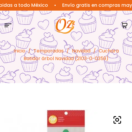
 a todo México
•
Envío gratis en compras mayores 
Inicio
/
Temporadas
/
Navidad
/
Cuchara
Batidor árbol Navidad (2103-0-0359)