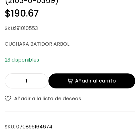
(2103-0-0359)
$
116.71
$
734.54
$
190.67
SKU:191010553
CUCHARA BATIDOR ARBOL
23 disponibles
Añadir al carrito
Añadir a la lista de deseos
SKU:
070896164674