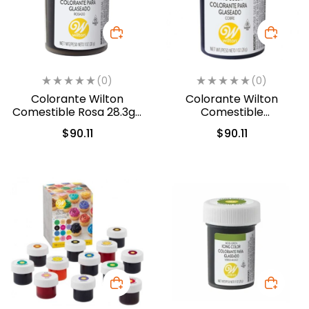
(0)
(0)
Colorante Wilton
Colorante Wilton
Comestible Rosa 28.3gr.
Comestible
(610-401)
Cobre/Copper 28.3gr.
$
90.11
$
90.11
(610-450)