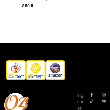
(04-0-0044)
$
90.11
Síg
uen
os: