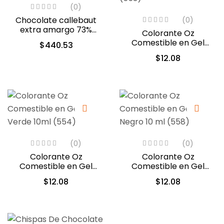
(0)
Chocolate callebaut
(0)
extra amargo 73%
Colorante Oz
cacao (40-804)
Comestible en Gel
$
440.53
Amarillo Limon 10ml
$
12.08
(553)
(0)
(0)
Colorante Oz
Colorante Oz
Comestible en Gel
Comestible en Gel
Verde 10ml (554)
Negro 10 ml (558)
$
12.08
$
12.08