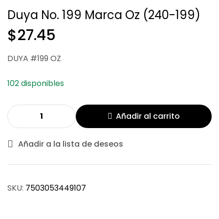
Duya No. 199 Marca Oz (240-199)
$
27.45
$
$
29.16
27.45
DUYA #199 OZ
102 disponibles
Añadir al carrito
Añadir a la lista de deseos
SKU:
7503053449107