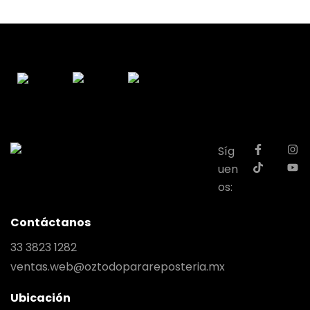
Síg
uen
os:
Contáctanos
33 3823 1282
ventas.web@oztodoparareposteria.mx
Ubicación