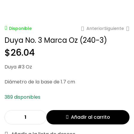
Anterior
Siguiente
Disponible
Duya No. 3 Marca Oz (240-3)
$
26.04
$
$
31.56
26.62
Duya #3 Oz
Diámetro de la base de 1.7 cm
389 disponibles
Añadir al carrito