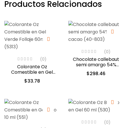
Productos Relacionados
(0)
Chocolate callebaut
(0)
semi amargo 54%
Colorante Oz
cacao (40-803)
Comestible en Gel
$
298.46
Verde Follaje 60ml
$
33.78
(5313)
(0)