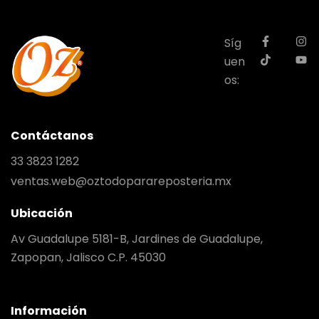
Síg
uen
os:
Contáctanos
33 3823 1282
ventas.web@oztodoparareposteria.mx
Ubicación
Av Guadalupe 5181-B, Jardines de Guadalupe,
Zapopan, Jalisco C.P. 45030
Información