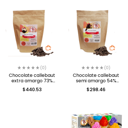
(0)
(0)
Chocolate callebaut
Chocolate callebaut
extra amargo 73%
semi amargo 54%
cacao (40-804)
cacao (40-803)
$
440.53
$
298.46