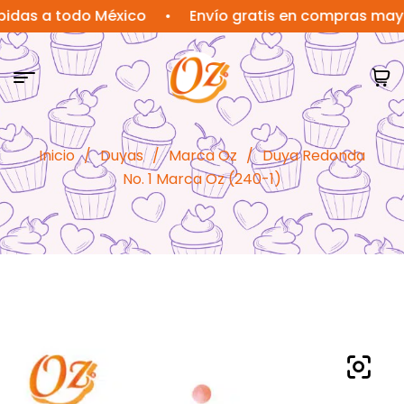
 a todo México
•
Envío gratis en compras mayores 
Inicio
/
Duyas
/
Marca Oz
/
Duya Redonda
No. 1 Marca Oz (240-1)