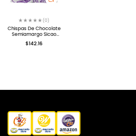
(0)
Chispas De Chocolate
Semiamargo Sicao
500gr. (2422-A99)
$
142.16