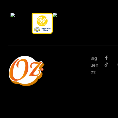
Síg
uen
os: