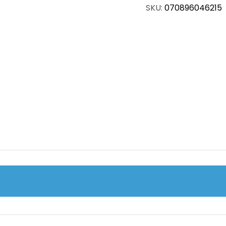
SKU:
070896046215