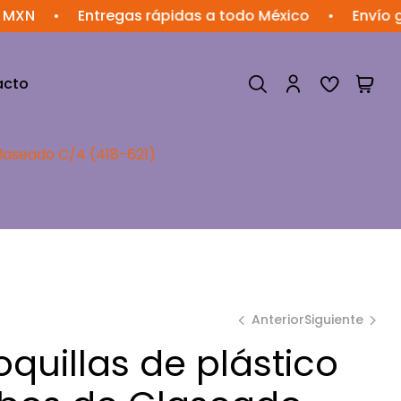
•
Entregas rápidas a todo México
•
Envío gratis 
acto
Glaseado C/4 (418-621)
Anterior
Siguiente
oquillas de plástico
$
1,004.51
$
203.99