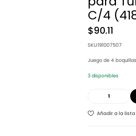
para Tu
C/4 (41
$
90.11
SKU:191007507
Juego de 4 boquillas
3 disponibles
Añadir a la list