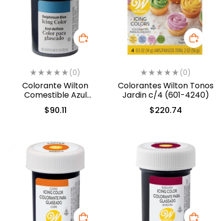
(0)
(0)
Colorante Wilton
Colorantes Wilton Tonos
Comestible Azul
Jardin c/4 (601-4240)
Delfin/Delphinium Blue
$
90.11
$
220.74
28.3gr. (610-228)