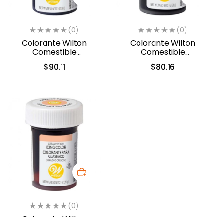
(0)
(0)
Colorante Wilton
Colorante Wilton
Comestible
Comestible
Cobre/Copper 28.3gr.
Borgoña/Burgundy
$
90.11
$
80.16
(610-450)
28.3gr. (04-0-0050)
(0)