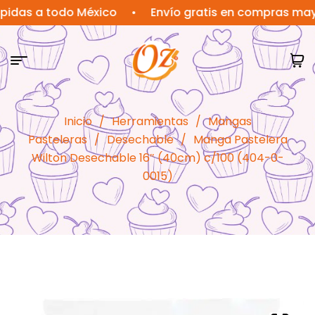
 a todo México
•
Envío gratis en compras mayores 
Inicio
/
Herramientas
/
Mangas
Pasteleras
/
Desechable
/
Manga Pastelera
Wilton Desechable 16″ (40cm) c/100 (404-0-
0015)