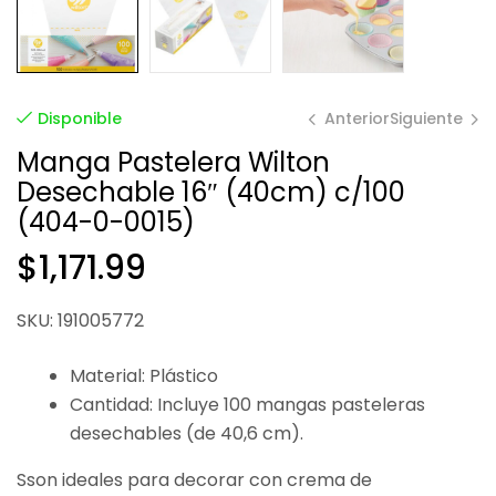
Anterior
Siguiente
Disponible
Manga Pastelera Wilton
Desechable 16″ (40cm) c/100
$
$
487.20
3.55
(404-0-0015)
$
1,171.99
SKU: 191005772
Material: Plástico
Cantidad: Incluye 100 mangas pasteleras
desechables (de 40,6 cm).
Sson ideales para decorar con crema de