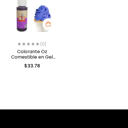
(0)
Colorante Oz
Comestible en Gel
Violeta 60ml (5312)
$
33.78