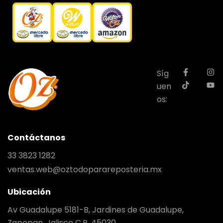
Síg
uen
os:
Contáctanos
33 3823 1282
ventas.web@oztodoparareposteria.mx
Ubicación
Av Guadalupe 5181-B, Jardines de Guadalupe,
Zapopan, Jalisco C.P. 45030