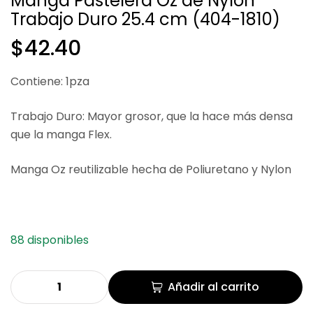
Manga Pastelera Oz de Nylon
Trabajo Duro 25.4 cm (404-1810)
$
$
138.90
99.60
$
42.40
Contiene: 1pza
Trabajo Duro: Mayor grosor, que la hace más densa
que la manga Flex.
Manga Oz reutilizable hecha de Poliuretano y Nylon
88 disponibles
Añadir al carrito