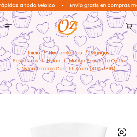
as a todo México
•
Envío gratis en compras mayore
Inicio
/
Herramientas
/
Mangas
Pasteleras
/
Nylon
/
Manga Pastelera Oz de
Nylon Trabajo Duro 25.4 cm (404-1810)