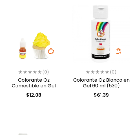
(0)
(0)
Colorante Oz
Colorante Oz Blanco en
Comestible en Gel
Gel 60 ml (530)
Amarillo Limon 10ml
$
12.08
$
61.39
(553)