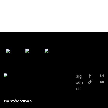
Síg
uen
os:
Contáctanos