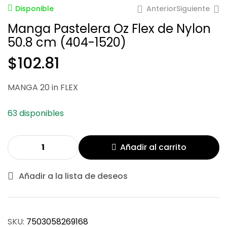
Anterior
Siguiente
Disponible
Manga Pastelera Oz Flex de Nylon
50.8 cm (404-1520)
$
102.81
$
$
88.13
116.27
MANGA 20 in FLEX
63 disponibles
Añadir al carrito
Añadir a la lista de deseos
SKU:
7503058269168