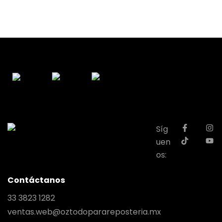
Síg
uen
os:
Contáctanos
33 3823 1282
ventas.web@oztodoparareposteria.mx