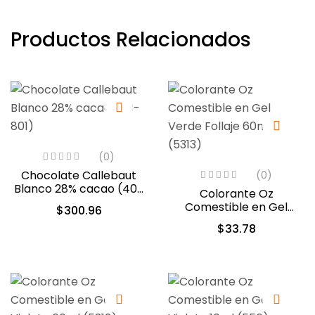
Productos Relacionados
(0)
Chocolate Callebaut
(0)
Blanco 28% cacao (40-
Colorante Oz
801)
Comestible en Gel
$
300.96
Verde Follaje 60ml
$
33.78
(5313)