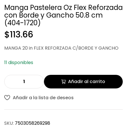
Manga Pastelera Oz Flex Reforzada
con Borde y Gancho 50.8 cm
$
$
99.09
124.33
(404-1720)
$
113.66
MANGA 20 in FLEX REFORZADA C/BORDE Y GANCHO
11 disponibles
Añadir al carrito
Añadir a la lista de deseos
SKU:
7503058269298