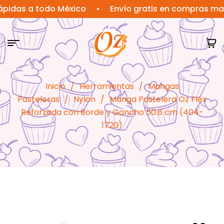
s a todo México
•
Envío gratis en compras mayores
Inicio
/
Herramientas
/
Mangas
Pasteleras
/
Nylon
/
Manga Pastelera Oz Flex
Reforzada con Borde y Gancho 50.8 cm (404-
1720)