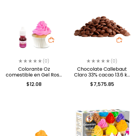
(0)
(0)
Colorante Oz
Chocolate Callebaut
comestible en Gel Rosa
Claro 33% cacao 13.6 kg
10ml (549)
(40-8210)
$
12.08
$
7,575.85