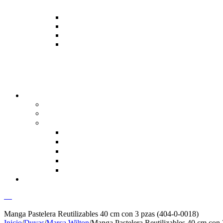
00
Manga Pastelera Reutilizables 40 cm con 3 pzas (404-0-0018)
Inicio
/
Duyas
/
Marca Wilton
/
Manga Pastelera Reutilizables 40 cm con