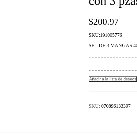
con 3 pza
$
200.97
SKU:191005776
SET DE 3 MANGAS 4
Añadir a la lista de deseos
SKU:
070896133397