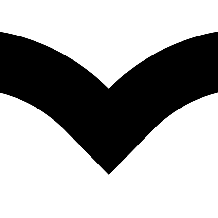
pida
Verde Enebro 28.3gr. (610-234)
pida