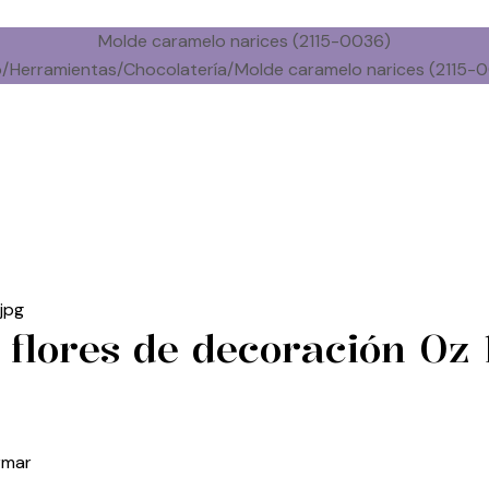
Molde caramelo narices (2115-0036)
o
/
Herramientas
/
Chocolatería
/
Molde caramelo narices (2115-
 flores de decoración Oz