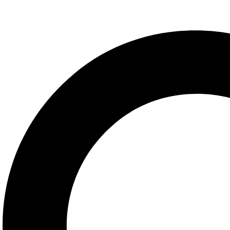
Añadir a la lista de deseos
Vista rá
Añadir al carrito
(0)
Colorante Wilton Comestible Juniper Green/
$
90.11
Añadir a la lista de deseos
Vista rá
Añadir al carrito
(0)
Colorantes Wilton Gel Neon (601-2425)
$
157.10