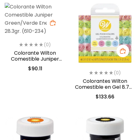
(0)
Colorante Wilton
Comestible Juniper
Green/Verde Enebro
$
90.11
28.3gr. (610-234)
(0)
Colorantes Wilton
Comestible en Gel 8.7ml
c/u (601-5582)
$
133.66