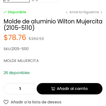
Anterior
Siguiente
Disponible
Molde de aluminio Wilton Mujercita
(2105-5110)
$
78.76
$
262.52
$
78.76
$
262.52
SKU:2105-5110
$
78.76
$
262.52
MOLDE MUJERCITA
26 disponibles
Añadir al carrito
Añadir a la lista de deseos