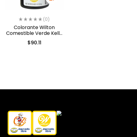
(0)
Colorante Wilton
Comestible Verde Kelly
28.3gr. (04-0-0046)
$
90.11