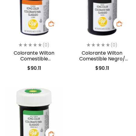
(0)
(0)
Colorante Wilton
Colorante Wilton
Comestible
Comestible Negro/
Cobre/Copper 28.3gr.
Black 28.3gr. (04-0-
$
90.11
$
90.11
(610-450)
0037)