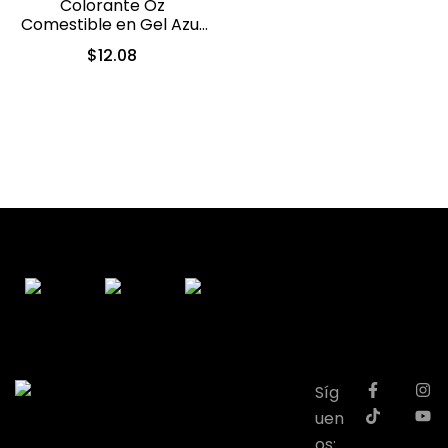
Colorante Oz
Comestible en Gel Azul
10ml (550)
$
12.08
Síg
uen
os: