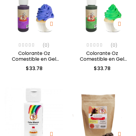
(0)
(0)
Colorante Oz
Colorante Oz
Comestible en Gel
Comestible en Gel
Violeta 60ml (5312)
Verde Follaje 60ml
$
33.78
$
33.78
(5313)