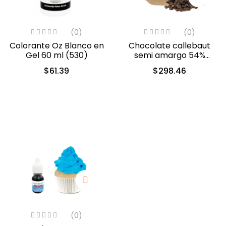
(0)
(0)
Colorante Oz Blanco en
Chocolate callebaut
Gel 60 ml (530)
semi amargo 54%
cacao (40-803)
$
61.39
$
298.46
(0)